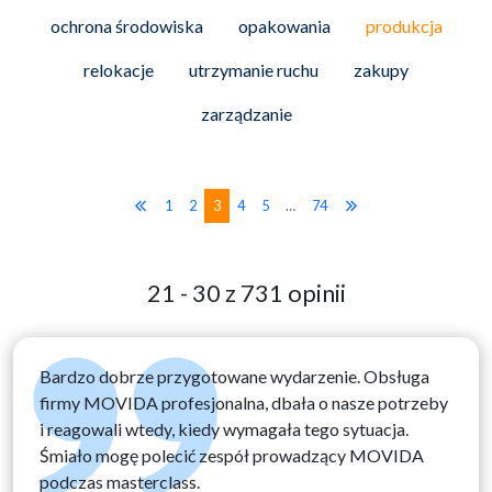
ochrona środowiska
opakowania
produkcja
relokacje
utrzymanie ruchu
zakupy
zarządzanie
1
2
3
4
5
…
74
21 - 30 z 731 opinii
Bardzo dobrze przygotowane wydarzenie. Obsługa
firmy MOVIDA profesjonalna, dbała o nasze potrzeby
i reagowali wtedy, kiedy wymagała tego sytuacja.
Śmiało mogę polecić zespół prowadzący MOVIDA
podczas masterclass.