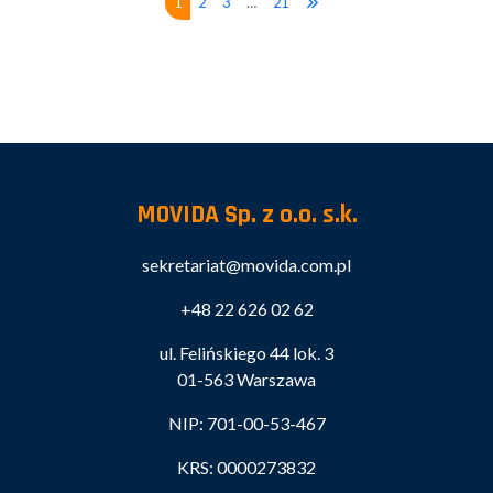
1
2
3
…
21
MOVIDA Sp. z o.o. s.k.
sekretariat@movida.com.pl
+48 22 626 02 62
ul. Felińskiego 44 lok. 3
01-563 Warszawa
NIP: 701-00-53-467
KRS: 0000273832