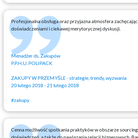
Profesjonalna obsługa oraz przyjazna atmosfera zachęcająca
doświadczeniami i ciekawej merytorycznej dyskusji.
Menadżer ds. Zakupów
P.P.H.U. POLIPACK
ZAKUPY W PRZEMYŚLE - strategie, trendy, wyzwania
20 lutego 2018 - 21 lutego 2018
#zakupy
Cenna możliwość spotkania praktyków w obszarze sourcing
doświadczeń, a także do nawiązania relacji biznesowych. B