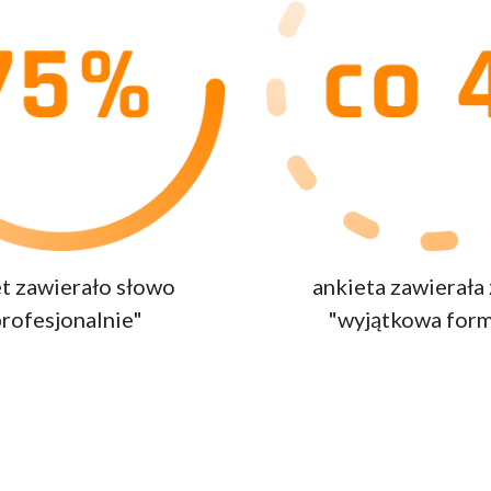
t zawierało słowo
ankieta zawierała
profesjonalnie"
"wyjątkowa form