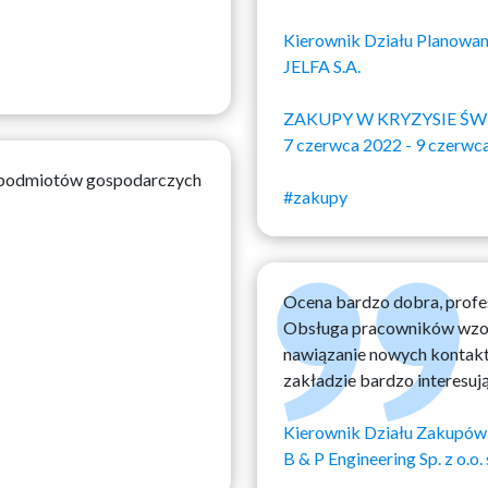
Kierownik Działu Planowan
JELFA S.A.
ZAKUPY W KRYZYSIE Ś
7 czerwca 2022 - 9 czerwc
h podmiotów gospodarczych
#zakupy
Ocena bardzo dobra, profes
Obsługa pracowników wzoro
nawiązanie nowych kontakt
zakładzie bardzo interesuj
Kierownik Działu Zakupów
B & P Engineering Sp. z o.