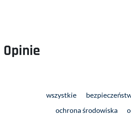
Opinie
wszystkie
bezpieczeńst
ochrona środowiska
o