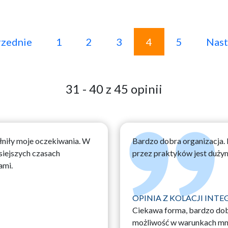
zednie
1
2
3
4
5
Nast
31 - 40 z 45 opinii
łniły moje oczekiwania. W
Bardzo dobra organizacja.
siejszych czasach
przez praktyków jest duży
ami.
OPINIA Z KOLACJI INTE
Ciekawa forma, bardzo dob
możliwość w warunkach mni