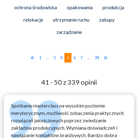
ochrona środowiska
opakowania
produkcja
relokacje
utrzymanie ruchu
zakupy
zarządzanie
1
…
3
4
5
6
7
…
34
41 - 50 z 339 opinii
Spotkanie masterclass na wysokim poziomie
merytorycznym, możliwość zobaczenia praktycznych
rozwiązań jakościowych poprzez zwiedzanie
zakładów produkcyjnych. Wymiana doświadczeń i
nawiązanie kontaktów branżowych. Bardzo dobra