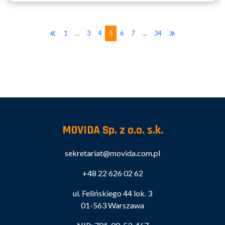
1
…
3
4
5
6
7
…
34
MOVIDA Sp. z o.o. s.k.
sekretariat@movida.com.pl
+48 22 626 02 62
ul. Felińskiego 44 lok. 3
01-563 Warszawa