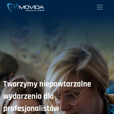
Tworzymy niepowtarzalne
wydarzenia dla
profesjonalistów