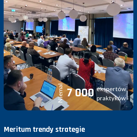
Niemal
ekspertów
7 000
praktyków
Meritum trendy strategie