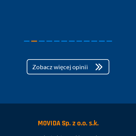
Zobacz więcej opinii
MOVIDA Sp. z o.o. s.k.