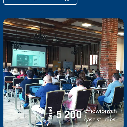
Ponad
omówionych
5 200
case studies