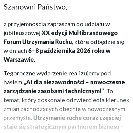
Szanowni Państwo,
z przyjemnością zapraszam do udziału w
jubileuszowej
XX edycji Multibranżowego
Forum Utrzymania Ruchu
, które odbędzie się
w dniach
6–8 października 2026 roku
w
Warszawie
.
Tegoroczne wydarzenie realizujemy pod
hasłem
„AI dla niezawodności – nowoczesne
zarządzanie zasobami technicznymi”
. To
temat, który doskonale odzwierciedla kierunek
zmian zachodzących obecnie w nowoczesnym
przemyśle.
Utrzymanie ruchu coraz częściej
staje się strategicznym partnerem biznesu –