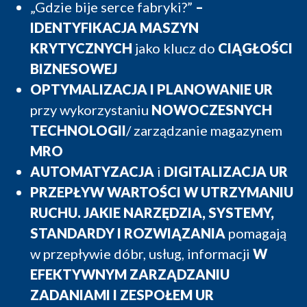
„Gdzie bije serce fabryki?”
–
podejście oraz wysoki poziom merytoryczny
IDENTYFIKACJA MASZYN
sprawiają, że uczestnicy wracają do swoich
KRYTYCZNYCH
jako klucz do
CIĄGŁOŚCI
zakładów z konkretnymi pomysłami,
BIZNESOWEJ
inspiracjami i rozwiązaniami możliwymi do
OPTYMALIZACJA I PLANOWANIE UR
wdrożenia we własnych organizacjach.
przy wykorzystaniu
NOWOCZESNYCH
Serdecznie zapraszam do udziału w tym
TECHNOLOGII
/ zarządzanie magazynem
wyjątkowym spotkaniu środowiska utrzymania
MRO
ruchu. Jestem przekonana, że trzy dni
AUTOMATYZACJA
i
DIGITALIZACJA UR
wypełnione praktyczną wiedzą, inspirującymi
PRZEPŁYW WARTOŚCI W UTRZYMANIU
dyskusjami oraz wartościowym networkingiem
RUCHU. JAKIE NARZĘDZIA, SYSTEMY,
przełożą się na realne korzyści dla Państwa
STANDARDY I ROZWIĄZANIA
pomagają
organizacji.
w przepływie dóbr, usług, informacji
W
EFEKTYWNYM ZARZĄDZANIU
Do zobaczenia!
ZADANIAMI I ZESPOŁEM UR