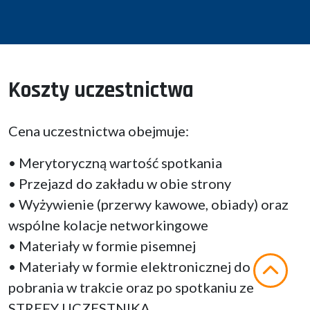
utrzymania ruchu warsztat objęty 5S, maszyny
wydające części, elektronarzędzia, magazyn części
objęty biometryczną kontrolą dostępu.
TEMATYKA PRELEKCJI
Koszty uczestnictwa
Przepływ wartości w utrzymaniu ruchu. Jakie
narzędzia, systemy, standardy i rozwiązania pomagają
w przepływie dóbr, usług, informacji w efektywnym
Cena uczestnictwa obejmuje:
zarządzaniu zadaniami i zespołem utrzymania ruchu.
Celem prelekcji jest opisanie przebiegu informacji pomiędzy
• Merytoryczną wartość spotkania
technikami, inżynierami, planistami, zakupami, magazynem,
• Przejazd do zakładu w obie strony
kierownikami. Jak zapanować nad szczelnością tego procesu,
• Wyżywienie (przerwy kawowe, obiady) oraz
przepływem informacji oraz jak pracować ze standardowymi,
wspólne kolacje networkingowe
powtarzalnymi rutynami, regułami.
• Materiały w formie pisemnej
• Materiały w formie elektronicznej do
pobrania w trakcie oraz po spotkaniu ze
STREFY UCZESTNIKA