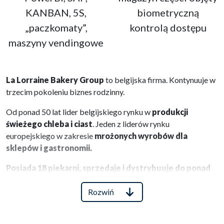
KANBAN, 5S,
biometryczną
„paczkomaty”,
kontrolą dostępu
maszyny vendingowe
La Lorraine Bakery Group
to belgijska firma. Kontynuuje w
trzecim pokoleniu biznes rodzinny.
Od ponad 50 lat lider belgijskiego rynku w
produkcji
świeżego chleba i ciast
. Jeden z liderów rynku
europejskiego w zakresie
mrożonych wyrobów dla
sklepów i gastronomii.
Posiada 18 piekarni, sprzedaje i dystrybuuje do ponad
35 rynków na świecie
.
W
2005 roku
podjęła decyzję o rozpoczęciu działalności w
Rozwiń
Polsce. Powstaje wtedy
La Lorraine Polska.
ZATRUDNIENIE