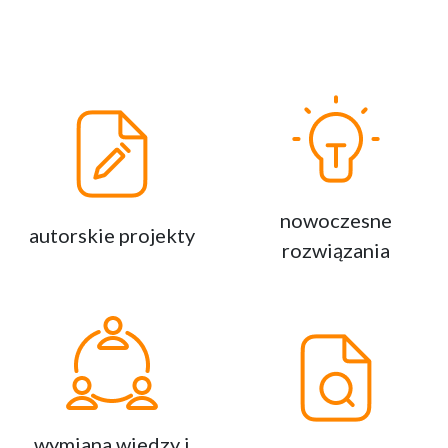
cyberbezpieczeństwem, nowymi regulacjami
prawnymi, transformacją energetyczną oraz
praktycznymi projektami oszczędnościowymi
realizowanymi w zakładach produkcyjnych.
Program Forum został przygotowany przez
praktyków dla praktyków
. Znajdą w nim
nowoczesne
Państwo liczne studia przypadków
autorskie projekty
rozwiązania
prezentowane przez ekspertów
reprezentujących nowoczesne
przedsiębiorstwa produkcyjne, którzy podzielą
się doświadczeniami z rzeczywistych wdrożeń,
sukcesami, a także wyzwaniami towarzyszącymi
transformacji utrzymania ruchu.
wymiana wiedzy i