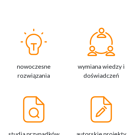
dobre praktyki w zakresie neutralności
energetycznej i redukcji emisji CO₂
.
Prelekcje prowadzone będą przez ekspertów i
praktyków z zakładów produkcyjnych, którzy
przedstawią rzeczywiste case studies –
wdrożone rozwiązania, osiągnięte efekty i
nowoczesne
wymiana wiedzy i
wyciągnięte wnioski.
Nie zabraknie także
rozwiązania
doświadczeń
miejsca na dyskusję, networking i wymianę
doświadczeń między uczestnikami.
Jestem przekonana, że udział w masterclass
pozwoli Państwu wrócić z konkretnymi
pomysłami i inspiracjami do wdrożenia w
swoich zakładach – niezależnie od branży.
studia przypadków
autorskie projekty