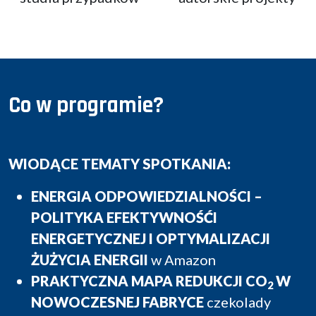
Serdecznie zapraszam do udziału i dołączenia
do grona ekspertów, którzy wspólnie kształtują
przyszłość nowoczesnego przemysłu.
Co w programie?
WIODĄCE TEMATY SPOTKANIA:
ENERGIA ODPOWIEDZIALNOŚCI –
POLITYKA EFEKTYWNOŚĆI
ENERGETYCZNEJ I OPTYMALIZACJI
ŻUŻYCIA ENERGII
w Amazon
PRAKTYCZNA MAPA REDUKCJI CO
W
2
NOWOCZESNEJ FABRYCE
czekolady