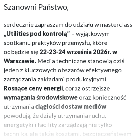
Szanowni Państwo,
serdecznie zapraszam do udziału w masterclass
„Utilities pod kontrolą”
– wyjątkowym
spotkaniu praktyków przemysłu, które
odbędzie się
22-23-24 września 2026r. w
Warszawie.
Media techniczne stanowią dziś
jeden z kluczowych obszarów efektywnego
zarządzania zakładami produkcyjnymi.
Rosnące ceny energii
, coraz ostrzejsze
wymagania środowiskowe
oraz konieczność
utrzymania
ciągłości dostaw mediów
powodują, że działy utrzymania ruchu,
energetyki i facility zarządzają nie tylko
techniką, ale także kosztami, bezpieczeństwem