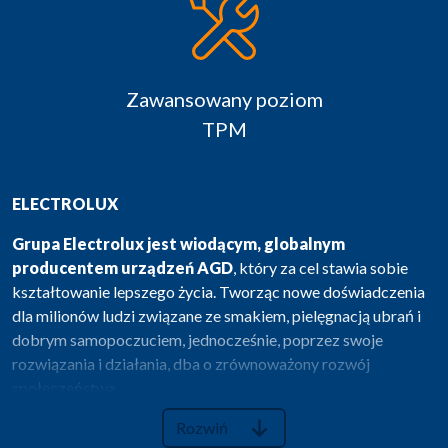
Zawansowany poziom
TPM
ELECTROLUX
Grupa Electrolux jest wiodącym, globalnym
producentem urządzeń AGD
, który za cel stawia sobie
kształtowanie lepszego życia. Tworząc nowe doświadczenia
dla milionów ludzi związane ze smakiem, pielęgnacją ubrań i
dobrym samopoczuciem, jednocześnie, poprzez swoje
rozwiązania i działania, dba o zrównoważony rozwój
społeczeństwa.
Fabryka kuchenek w Świdnicy, otwarta w 2006 roku
Rozwiń
, jest