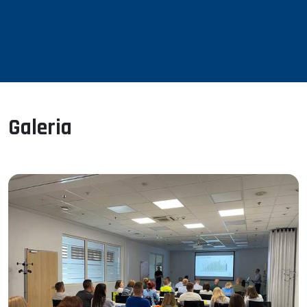
jednym z pięciu zakładów produkcyjnych Grupy Electrolux w
Polsce.
Oprócz niej w naszym kraju znajdują się fabryki:
suszarek bębnowych w Siewierzu,
zmywarek w Żarowie,
pralek w Oławie
okapów w Zabrzu.
Galeria
Wszystkie polskie fabryki Electrolux mogą się poszczycić
certyfikatem Zero Landfill
, co oznacza, że mniej niż 1%
wytwarzanych w nich odpadów trafia na wysypisko lub jest
spalane w celu uzyskania energii. Reszta jest wykorzystywana
ponownie lub poddawana recyklingowi.
Certyfikaty ISO:
ISO 9001; 14001; 50001,28000, 45001
Zakład pięciokrotnie był laureatem statuetki „Świdnicki
Gryf” dla najlepszego pracodawcy w regionie.
Fabryka w Świdnicy zatrudnia około
700 osób
.