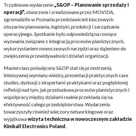
Trzydniowe wydarzenie
„S&OP – Planowanie sprzedaży i
operacji”,
stworzone i zrealizowane przez MOVIDA,
zgromadziło w Poznaniu przedstawicieli kluczowych
obszarów planowania, logistyki, produkcji i zarządzania
operacyjnego. Spotkanie było odpowiedzią na rosnące
wyzwania związane z integracją procesów planistycznych,
wykorzystaniem nowoczesnych narzędzi oraz dążeniem do
zwiększenia przewidywalności działań organizacji.
Masterclass poświęcony S&OP stał się przestrzenią
intensywnej wymiany wiedzy, prezentacji praktycznych case
studies, dyskusji z ekspertami-praktykami oraz pogłębionej
refleksji nad tym, jak przebudowa procesów planistycznych i
współpracy między działami realnie przekłada się na
efektywność całego przedsiębiorstwa. Wydarzeniu
towarzyszyły również wieczory networkingowe oraz
wyjątkowa
wizyta techniczna w nowoczesnym zakładzie
Kimball Electronics Poland
.