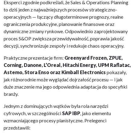
Eksperci zgodnie podkreślali, że Sales & Operations Planning
to dziś jeden z najważniejszych procesów strategiczno-
operacyjnych — łączący długoterminowe prognozy, realne
ograniczenia produkcyjne, planowanie finansowe oraz
dynamiczne zmiany rynkowe. Odpowiednio zaprojektowany
proces S&OP zwiększa przewidywalność, poprawia jakość
decyzji, synchronizuje zespoły i redukuje chaos operacyjny.
Praktyczne prezentacje firm:
Greenyard Frozen, ZPUE,
Corning, Danone, L’Oreal, Hitachi Energy, UPM Raflatac,
Astemo, Stora Enso oraz Kimball Electronics
pokazały,
jak różnorodnie może wyglądać dojrzałość procesu — i jak
duże znaczenie ma jego odpowiednia adaptacja do specyfiki
branży.
Jednym z dominujących wątków była rola narzędzi
cyfrowych, w szczególności
SAP IBP
, jako elementu
wzmacniającego procesy planistyczne. Prelegenci
przedstawili: