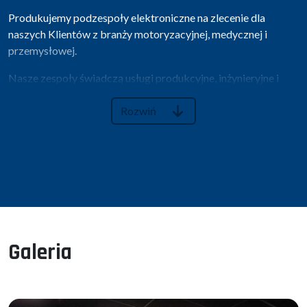
Produkujemy podzespoły elektroniczne na zlecenie dla
naszych Klientów z branży motoryzacyjnej, medycznej i
przemysłowej.
Nasze zespoły świadczą usługi produkcyjne, inżynieryjne i
związane z łańcuchem dostaw, usługi projektowe i testowe, a
także procesy wsparcia dla klientów z całego świata.
Rozwiń
Produkowane przez nas elementy znajdziesz w urządzeniach,
z których najpewniej korzystasz na co dzień – choć wcale o
tym nie wiesz.
Kimball Electronics Poland Sp. z o.o.
wchodzi w skład
globalnej firmy Kimball Electronics, jako jedna z 9 fabryk na
całym świecie. Powstające
Galeria
Powstające w naszym zakładzie podzespoły są
wykorzystywane przez czołowych producentów z Europy,
Azji czy Stanów Zjednoczonych i stanowią istotny wkład w