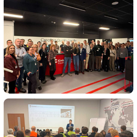
bezpieczeństwo, ochronę zdrowia i życia oraz codzienny
komfort milionów użytkowników na całym świecie.
Bycie liderem rynku to dla nas zobowiązanie. Dlatego
pracujemy w najnowszych technologiach i stawiamy na rozwój
kompetencji członków naszego zespołu. Integrujemy pracę
ludzi, urządzeń i systemów IT osiągając wzrost i wysoką
efektywność. Dostrzegamy opłacalność zastosowania
automatyzacji i digitalizacji w dłuższej perspektywie dlatego
naszą strategią jest kompleksowe i innowacyjne podejścia do
Przemysłu 4.0 w szerokim tego słowa znaczeniu.
Kimball Electronics jest wiodącym producentem EMS, czyli
dostawcą usług produkcji elektroniki na zlecenie,
obsługującym klientów na całym świecie.
Produkujemy podzespoły elektroniczne na zlecenie dla
naszych Klientów z branży motoryzacyjnej, medycznej i
przemysłowej.