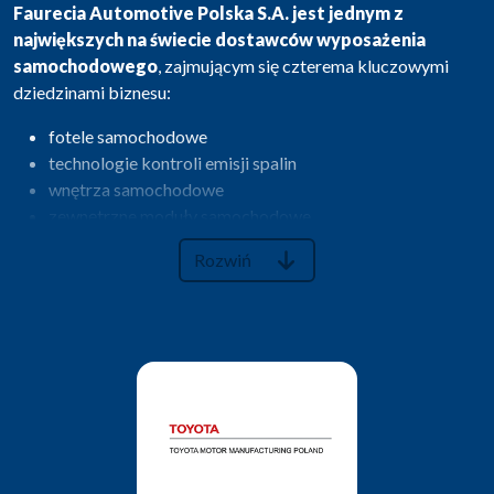
Faurecia Automotive Polska S.A. jest jednym z
największych na świecie dostawców wyposażenia
samochodowego
, zajmującym się czterema kluczowymi
dziedzinami biznesu:
fotele samochodowe
technologie kontroli emisji spalin
wnętrza samochodowe
zewnętrzne moduły samochodowe
Forvia w Polsce rozwinęła
Rozwiń
dziewięć zakładów
produkcyjnych
zlokalizowanych w: Grójcu, Gorzowie
Wielkopolskim, Legnicy, Wałbrzychu i Jelczu-Laskowicach.
Dodatkowo posiada również:
Centrum Badawczo-
Rozwojowe, Finansowe Centrum Usług Wspólnych,
Organizację transportowo-logistyczną.
Faurecia w Polsce jest obecna od 1996 r. i działa w obrębie 5
firm: