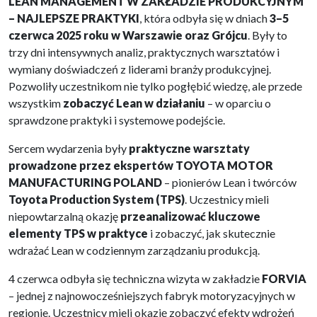
LEAN MANAGEMENT W ZAKŁADZIE PRODUKCYJNYM
– NAJLEPSZE PRAKTYKI
, która odbyła się w dniach
3–5
czerwca 2025 roku w Warszawie oraz Grójcu
. Były to
trzy dni intensywnych analiz, praktycznych warsztatów i
wymiany doświadczeń z liderami branży produkcyjnej.
Pozwoliły uczestnikom nie tylko pogłębić wiedzę, ale przede
wszystkim
zobaczyć Lean w działaniu
– w oparciu o
sprawdzone praktyki i systemowe podejście.
Sercem wydarzenia były
praktyczne warsztaty
prowadzone przez ekspertów TOYOTA MOTOR
MANUFACTURING POLAND
– pionierów Lean i twórców
Toyota Production System (TPS)
. Uczestnicy mieli
niepowtarzalną okazję
przeanalizować kluczowe
elementy TPS w praktyce
i zobaczyć, jak skutecznie
wdrażać Lean w codziennym zarządzaniu produkcją.
4 czerwca odbyła się techniczna wizyta w zakładzie
FORVIA
– jednej z najnowocześniejszych fabryk motoryzacyjnych w
regionie. Uczestnicy mieli okazję zobaczyć efekty wdrożeń