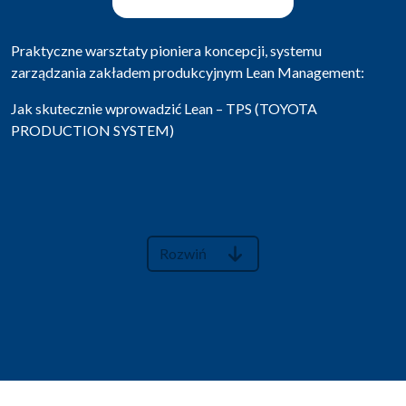
Faurecia Automotive Polska S.A. z siedzibą w
Grójcu
Praktyczne warsztaty pioniera koncepcji, systemu
Faurecia Wałbrzych S.A.
zarządzania zakładem produkcyjnym Lean Management:
Faurecia Legnica S.A.
Faurecia Gorzów S.A.
Jak skutecznie wprowadzić Lean – TPS (TOYOTA
Faurecia Grójec R&D Center S.A.
PRODUCTION SYSTEM)
Z
AKŁAD FAURECIA MECHANIZMY w Grójcu
Fabryka w Grójcu jest pierwszym zakładem Grupy Faurecii w
Polsce. Od samego początku produkowano tu prowadnice, a
także stelaże do foteli. Dziś fabryka w Grójcu jest znanym na
całym świecie producentem prowadnic samochodowych. W
Rozwiń
ciągu 20 lat zakład znacznie zwiększył zatrudnienie, stając się
jedną z największych firm w regionie.
Fabryka dostarcza
swoje produkty do około 100 odbiorców na całym
świecie. Jej rozwiązania logistyczne są uznawane za
wzorcowe dla wielu zakładów produkcyjnych z branży
motoryzacyjnej.