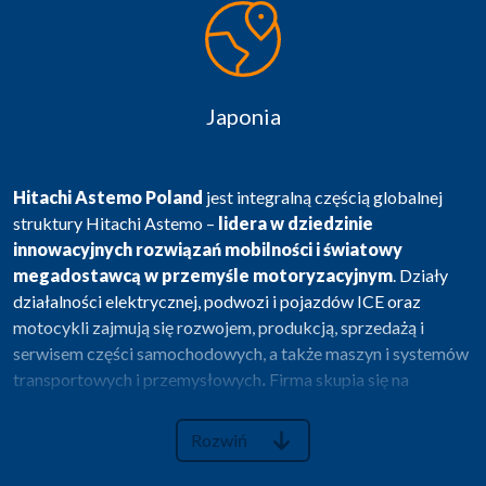
Japonia
Hitachi Astemo Poland
jest integralną częścią globalnej
struktury Hitachi Astemo –
lidera w dziedzinie
innowacyjnych rozwiązań mobilności i światowy
megadostawcą w przemyśle motoryzacyjnym
. Działy
działalności elektrycznej, podwozi i pojazdów ICE oraz
motocykli zajmują się rozwojem, produkcją, sprzedażą i
serwisem części samochodowych, a także maszyn i systemów
transportowych i przemysłowych
.
Firma skupia się na
opracowywaniu i dostarczaniu zaawansowanych technologii
w trzech kluczowych obszarach:
elektryfikacji,
Rozwiń
autonomicznej jazdy oraz łączności
. Dzięki tym
innowacjom Hitachi Astemo wspiera działania na rzecz