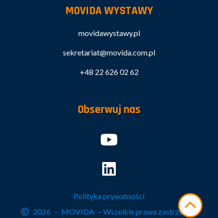
Europie i Japonii
. To globalne podejście pozwala firmie
MOVIDA WYSTAWY
skutecznie odpowiadać na potrzeby dynamicznie
zmieniającego się rynku motoryzacyjnego, oferując
movidawystawy.pl
rozwiązania łączące wydajność, bezpieczeństwo i
nowoczesność.
sekretariat@movida.com.pl
+48 22 626 02 62
Obserwuj nas
Polityka prywatności
2026
–
MOVIDA
– Wszelkie prawa zastrzeżone