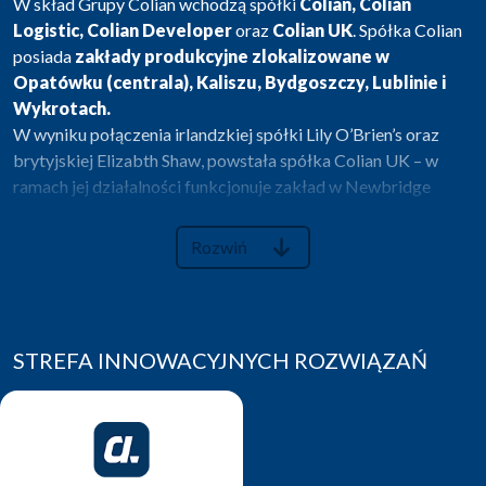
W skład Grupy Colian wchodzą spółki
Colian, Colian
Logistic, Colian Developer
oraz
Colian UK
. Spółka Colian
posiada
zakłady produkcyjne zlokalizowane w
Opatówku (centrala), Kaliszu, Bydgoszczy, Lublinie i
Wykrotach.
W wyniku połączenia irlandzkiej spółki Lily O’Brien’s oraz
brytyjskiej Elizabth Shaw, powstała spółka Colian UK – w
ramach jej działalności funkcjonuje zakład w Newbridge
(Irlandia). Colian Developer zajmuje się budową jakościowych
do życia osiedli mieszkaniowych.
Rozwiń
Colian Logistic
od 2009 roku jest jednym z
czołowych
dostawców usług na rynku TSL
. Stale rozbudowująca się
sieć lokalizacji pozwala na sprawne i efektywne obsługiwanie
procesów logistycznych. Obecnie nasze
lokalizacje
znajdują
STREFA INNOWACYJNYCH ROZWIĄZAŃ
się w: Gdańsku, Bydgoszczy, Robakowie, Kostrzynie
Wielkopolskim, Strykowie, Pruszkowie, Lublinie, Kaliszu,
Wrocławiu, Częstochowie, Katowicach i Wodzisławiu
Śląskim.