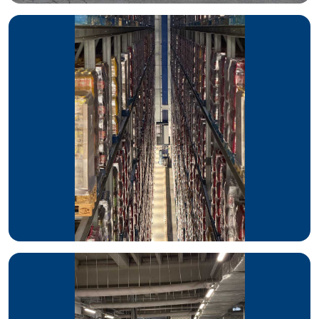
Brylant Polskiej Gospodarki
Gazele Biznesu
Colian
European Candy Kettle Aword – Jan Kolański, Prezes
Colian pierwszym Polakiem z tytułem
Marki Colian otrzymują wyróżnienia w prestiżowych
konkursach branżowych:
Złoty Paragon
Złote Innowacje
Golden Arrow
Effie
Złoty Mecenas Kultury miasta Kalisza
„Za serce dla sportu” mecenas sportowy miasta Kalisza
WDROŻONE NARZĘDZIA
Magazyn wyposażono w zaawansowaną infrastrukturę
technologiczną, a w tym
4 układnice
,
20 wózków RGV
oraz