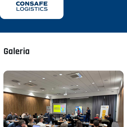
BRANŻA
Colian oraz będąca w Grupie spółka Colian UK działa w
branży
FMCG
, dostarczając na rynek wysokiej jakości
słodycze, napoje, przyprawy, bakali i lody
.
Colian Logistic to kompleksowy operator usług
logistycznych, który działa w wielu branżach m.in.
spożywczej, opakowaniowej, artykułów
Galeria
przemysłowych, meblowej, odpadowej
. Spółka ta
zajmuje się również
przewozem towarów ADR
. Colian
Developer działa w branży budowlanej.
ZATRUDNIENIE
Grupa Colian zatrudnia blisko 2500 pracowników.
Spółka Colian Logistic posiada zespół 250 specjalistów
z czego 28 osób pracuje w obszarze magazynowym
.
POWIERZCHNIA
Obiekt posiada aż 27 tys. miejsc paletowych, silos 140 m / 40