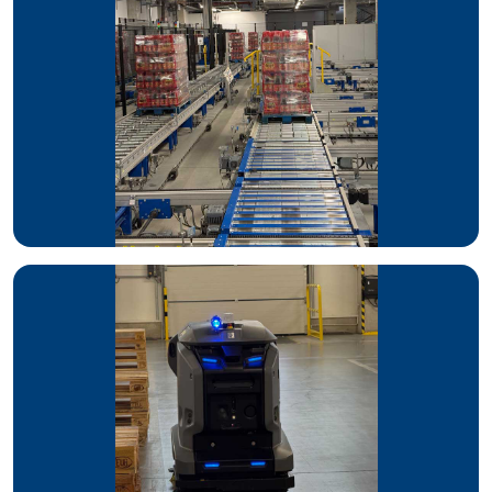
8 podwójnych regałów
do składowania palet, 2 windy
podwójne, automatyczną strefę załadunku oraz łącznik
nadziemny o długości 160 m łączący zakład produkcyjny z
magazynem. Magazyn zawiera wiele systemów takich jak:
MFC, WMS, PLC, DMS, TMS i wszystkie zintegrowane są z
systemem SAP klasy ERP.
Działania ekologiczne i społeczne
Własna farma fotowoltaiczna, pompy ciepła.
Działania społeczne w Grupie Colian realizowane są w ramach
akcji Colian Pomaga. W ostatnim czasie zrealizowano takie
akcje pomocowe jak:
pomoc dla osób dotkniętych powodzią – przekazanie 24
tirów wody w rejony dotknięte klęską. Colian Logistic
realizował dostawy do 24 miast w Polsce
pomoc Ukrainie – dostawy produktów, zorganizowanie