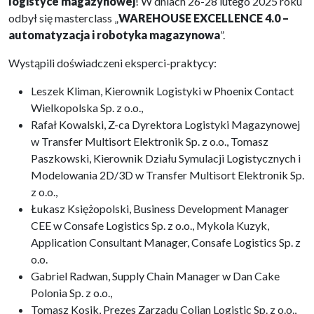
logistyce magazynowej
! W dniach 26-28 lutego 2025 roku
odbył się masterclass „
WAREHOUSE EXCELLENCE 4.0 –
automatyzacja i robotyka magazynowa
”.
Wystąpili doświadczeni eksperci-praktycy:
Leszek Kliman, Kierownik Logistyki w Phoenix Contact
Wielkopolska Sp. z o.o.,
Rafał Kowalski, Z-ca Dyrektora Logistyki Magazynowej
w Transfer Multisort Elektronik Sp. z o.o., Tomasz
Paszkowski, Kierownik Działu Symulacji Logistycznych i
Modelowania 2D/3D w Transfer Multisort Elektronik Sp.
z o.o.,
Łukasz Księżopolski, Business Development Manager
CEE w Consafe Logistics Sp. z o.o., Mykola Kuzyk,
Application Consultant Manager, Consafe Logistics Sp. z
o.o.
Gabriel Radwan, Supply Chain Manager w Dan Cake
Polonia Sp. z o.o.,
Tomasz Kosik, Prezes Zarządu Colian Logistic Sp. z o.o.,