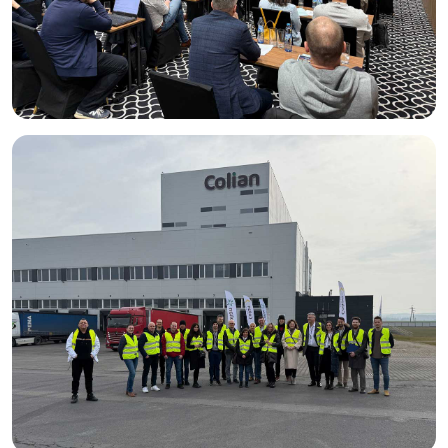
2
m, o powierzchni 5600 m
oraz 16 doków załadunkowych.
Magazyn daje możliwość ładowania od 5 do 10 aut na
godzinę.
CERTYFIKATY I SYSTEMY ZARZĄDZANIA
ISO, HACCP, Lean, 5S, BRC, IFS, systemy zarządzania IT
m.in.: SAP, WMS, DMS, TMS.
NAGRODY
Colian Logistic
Supply Chain Designer
– nagroda główna za projekt
magazynu automatycznego z nadziemnym łącznikiem do
produkcji
Diamenty Forbesa
Operator Logistyczny Roku
Best Managed Companies
Gepard Biznesu