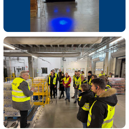
domu tymczasowego w Opatówku
pomoc w Covidzie – dostawy produktów do szpitali
jednoimiennych
pomoc domom dziecka, schroniskom, klubom
sportowym, placówkom edukacyjnym.
i inne