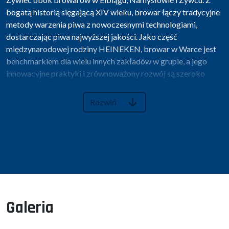
bogatą historią sięgającą XIV wieku, browar łączy tradycyjne
metody warzenia piwa z nowoczesnymi technologiami,
dostarczając piwa najwyższej jakości. Jako część
międzynarodowej rodziny HEINEKEN, browar w Warce jest
benchmarkiem dla wielu innych zakładów w grupie, a jego
innowacyjne praktyki i zrównoważony rozwój są szeroko
doceniane.
Rozwiń
lokalizacja
: Warka, Polska
powierzchnia Browaru
: 14 ha
zatrudnienie
: 230 pracowników w browarze, 1300 w
Polsce, 82,000 na świecie
certyfikaty
: ISO 9001, 14001, FSSC 22000, ISO 45001
Browar w Warce stawia na innowacje i efektywność,
korzystając z
zaawansowanych narzędzi zarządzania,
takich jak Grafana do analizy danych w czasie
Galeria
rzeczywistym oraz Power BI
do wizualizacji trendów
.
Dodatkowo browar
wdraża automatyzację i robotyzację,