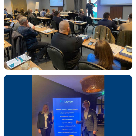
Linia Puszkowa
: wydajność 60.000 puszek/h, obsługuje
szeroki asortyment
Linia Butelki Bezzwrotnej
: Wydajność 48.000 b/h,
zmodernizowana w 2019 roku
Linia Keg
: wydajność 400 hl na zmianę, obsługująca piwa
w kegach.
Innowacje i Wyróżnienia
Browar w Warce jest laureatem licznych nagród, w tym
Piwne
Akordy 2023
oraz nagród
Heineken TPM Bronze i Silver
.
Współpracuje z uznanymi partnerami, takimi jak ECOLAB i
Amazon Web Services, co podkreśla jego
zaangażowanie w
innowacje technologiczne.
Podczas masterclass uczestnicy będą mieli okazję zapoznać
się
z zaawansowanymi systemami zarządzania
oraz
sposobami podniesienia niezawodności ciągów
technologicznych
, które zapewniają nieprzerwaną
produkcję piwa wysokiej jakości.