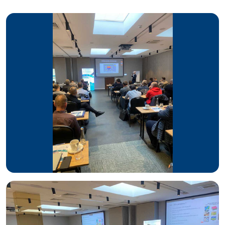
co przyczynia się do podniesienia jakości produkcji oraz
optymalizacji procesów.
Działania Ekologiczne i Społeczne
W trosce o środowisko browar
aktywnie zmniejsza
zużycie wody oraz energii elektrycznej
i cieplnej
. Jego
działania ekologiczne obejmują takie inicjatywy jak sadzenie
lasu, czy sprzątanie brzegów rzeki Pilicy. Browar stawia na
energię zieloną, a jego
systemy odzysku dwutlenku węgla
oraz
oczyszczalnia beztlenowa
to przykład
innowacyjnych rozwiązań proekologicznych
.
Linie Produkcyjne
Browar dysponuje czterema nowoczesnymi liniami
produkcyjnymi:
Linia Butelki Zwrotnej
: wydajność 58.000 b/h,
produkuje głównie piwa mainstreamowe