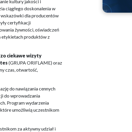
ie kultury jakości i
zia ciągłego doskonalenia w
ne wskazówki dla producentów
ły certyfikacji
owania żywności, oświadczeń
 etykietach produktów z
dzo ciekawe wizyty
tes
(GRUPA ORIFLAME) oraz
y czas, otwartość,
kazję do nawiązania cennych
cji do wprowadzania
ach. Program wydarzenia
 które umożliwią uczestnikom
tnikom za aktywny udział i