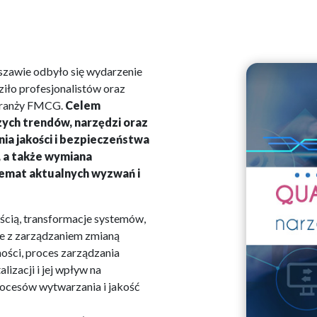
szawie odbyło się wydarzenie
ziło profesjonalistów oraz
 branży FMCG.
Celem
ych trendów, narzędzi oraz
ia jakości i bezpieczeństwa
 a także wymiana
temat aktualnych wyzwań i
cią, transformacje systemów,
ne z zarządzaniem zmianą
ości, proces zarządzania
izacji i jej wpływ na
ocesów wytwarzania i jakość