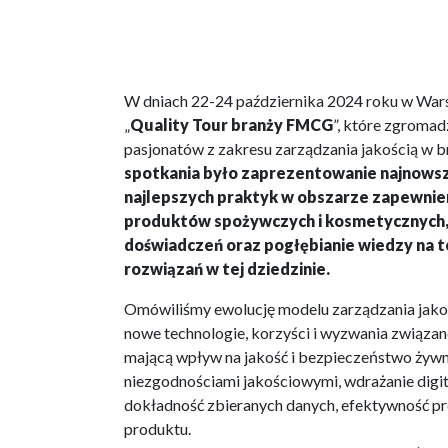
W dniach 22-24 października 2024 roku w War
„
Quality Tour branży FMCG
”, które zgromad
pasjonatów z zakresu zarządzania jakością w
spotkania było zaprezentowanie najnowsz
najlepszych praktyk w obszarze zapewnien
produktów spożywczych i kosmetycznych,
doświadczeń oraz pogłębianie wiedzy na 
rozwiązań w tej dziedzinie.
Omówiliśmy ewolucję modelu zarządzania jakoś
nowe technologie, korzyści i wyzwania związa
mającą wpływ na jakość i bezpieczeństwo żywn
niezgodnościami jakościowymi, wdrażanie digital
dokładność zbieranych danych, efektywność pr
produktu.