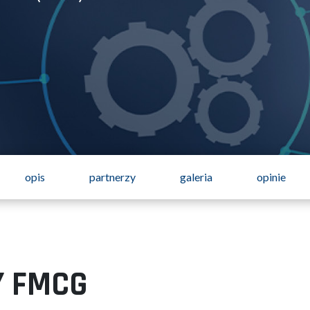
opis
partnerzy
galeria
opinie
Y FMCG