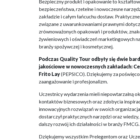
Bezpieczny produkt i opakowanie to kształtowan
bezpieczeństwa, rzetelne i nowoczesne narzęd
zakładzie i całym łańcuchu dostaw. Praktycz
związane z uwarunkowaniami prawnymi dotyczy
zrównoważonych opakowań i produktów, znak
żywieniowych i oświadczeń marketingowych na
branży spożywczej i kosmetycznej.
Podczas Quality Tour odbyły się dwie bar
jakościowe w nowoczesnych zakładach:
Ce
Frito Lay
(PEPSICO). Dziękujemy za poświęcon
zaangażowanie i profesjonalizm.
Uczestnicy wydarzenia mieli niepowtarzalną o
kontaktów biznesowych oraz zdobycia inspira
innowacyjnych rozwiązań w swoich organizacj
dostarczył praktycznych narzędzi oraz wiedzy,
dalszy rozwój ich działalności w branży FMCG.
Dziękujemy wszystkim Prelegentom oraz Uczes