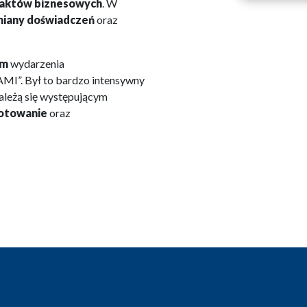
taktów biznesowych
. W
iany doświadczeń
oraz
om
wydarzenia
 Był to bardzo intensywny
ależą się występującym
otowanie
oraz