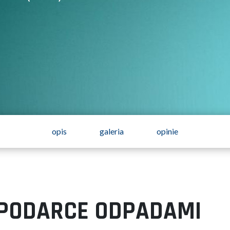
opis
galeria
opinie
PODARCE ODPADAMI