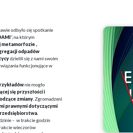
awie odbyło się spotkanie
DAMI
”, na którym
ej metamorfozie ,
egregacji odpadów
tycy
dzielili się z nami swoim
związania funkcjonujące w
przykładów
nie mogło
ej się przyszłości i
hodzące zmiany
. Zgromadzeni
mi prawnymi dotyczącymi
przedsiębiorstwa
.
dzinie – w trakcie godzin
trakcie wieczorów