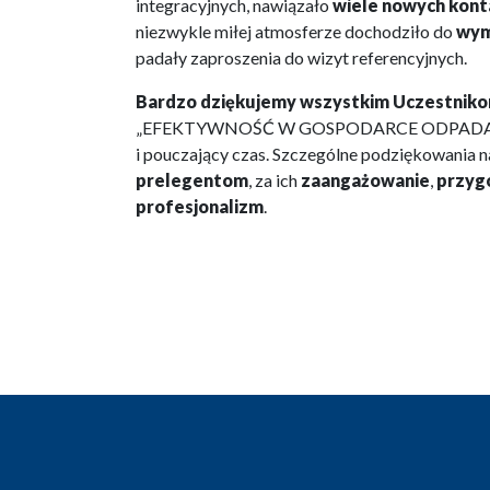
integracyjnych, nawiązało
wiele nowych kon
niezwykle miłej atmosferze dochodziło do
wym
padały zaproszenia do wizyt referencyjnych.
Bardzo dziękujemy wszystkim Uczestnik
„EFEKTYWNOŚĆ W GOSPODARCE ODPADAMI”.
i pouczający czas. Szczególne podziękowania n
prelegentom
, za ich
zaangażowanie
,
przyg
profesjonalizm
.