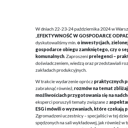
W dniach 22-23-24 października 2024 w Warsz
„
EFEKTYWNOŚĆ W GOSPODARCE ODPA
dyskutowaliśmy min.
o inwestycjach, zielon
gospodarce obiegu zamkniętego, czy o s
komunalnych
. Zaproszeni
prelegenci – prak
doświadczeniem, wiedzą oraz przedstawiali ro
zakładach produkcyjnych.
W trakcie wydarzenie oprócz
praktycznych 
zabraknąć również,
rozmów na temat zbliżając
możliwościach przygotowania się na nadc
eksperci poruszyli tematy związane z
aspekta
ESG i mówili o wyzwaniach, które czekają 
Zgromadzeni uczestnicy – specjaliści w tej dzie
spędzonych na sali wykładowej, jak również w 