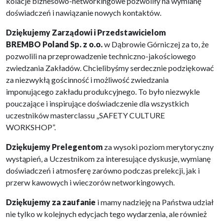
kolacje biznesowo-networkingowe pozwoliły na wymianę
doświadczeń i nawiązanie nowych kontaktów.
Dziękujemy Zarządowi i Przedstawicielom
BREMBO
Poland Sp. z o.o.
w Dąbrowie Górniczej za to, że
pozwolili na przeprowadzenie techniczno-jakościowego
zwiedzania Zakładów. Chcielibyśmy serdecznie podziękować
za niezwykłą gościnność i możliwość zwiedzania
imponującego zakładu produkcyjnego. To było niezwykle
pouczające i inspirujące doświadczenie dla wszystkich
uczestników masterclassu „SAFETY CULTURE
WORKSHOP”.
Dziękujemy Prelegentom
za wysoki poziom merytoryczny
wystąpień, a Uczestnikom za interesujące dyskusje, wymianę
doświadczeń i atmosferę zarówno podczas prelekcji, jak i
przerw kawowych i wieczorów networkingowych.
Dziękujemy za zaufanie
i mamy nadzieję na Państwa udział
nie tylko w kolejnych edycjach tego wydarzenia, ale również