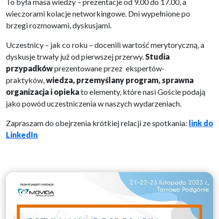
To była masa wiedzy – prezentacje od 9.00 do 17.00, a
wieczorami kolacje networkingowe. Dni wypełnione po
brzegi rozmowami, dyskusjami.
Uczestnicy – jak co roku – docenili wartość merytoryczną, a
dyskusje trwały już od pierwszej przerwy.
Studia
przypadków
prezentowane przez ekspertów-
praktyków,
wiedza, przemyślany program, sprawna
organizacja i opieka
to elementy, które nasi Goście podają
jako powód uczestniczenia w naszych wydarzeniach.
Zapraszam do obejrzenia krótkiej relacji ze spotkania:
link do
LinkedIn