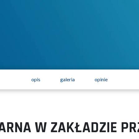
opis
galeria
opinie
ARNA W ZAKŁADZIE P