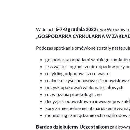
W dniach
6-7-8 grudnia 2022
r. we Wrocławiu 
„
GOSPODARKA CYRKULARNA W ZAKŁA
Podczas spotkania omówione zostały następuj
gospodarka odpadami w obiegu zamknięt
less waste – ograniczenie odpadów przy p
recykling odpadów – zero waste
realne korzyści finansowe i środowiskowe
odzysk opakowań wielomateriałowych
rozwiązania proekologiczne
decyzja środowiskowa a inwestycje w zak
kary za niespełnienie lub naruszenie wym
monitoring i zarządzanie ochroną środowi
Bardzo dziękujemy Uczestnikom
za aktywny