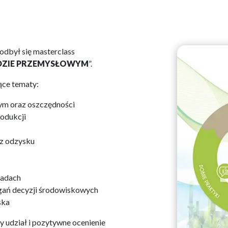
odbył się masterclass
DZIE PRZEMYSŁOWYM
”.
ące tematy:
ym oraz oszczędności
rodukcji
 z odzysku
ładach
agań decyzji środowiskowych
ska
 udział i pozytywne ocenienie