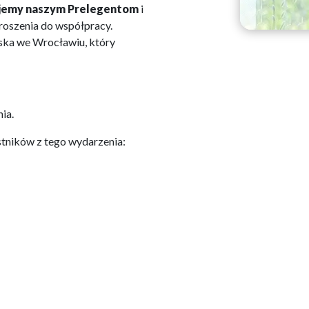
jemy naszym Prelegentom
i
roszenia do współpracy.
ska we Wrocławiu, który
ia.
stników z tego wydarzenia: