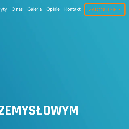
yty
O nas
Galeria
Opinie
Kontakt
ZALOGUJ SIĘ
RZEMYSŁOWYM