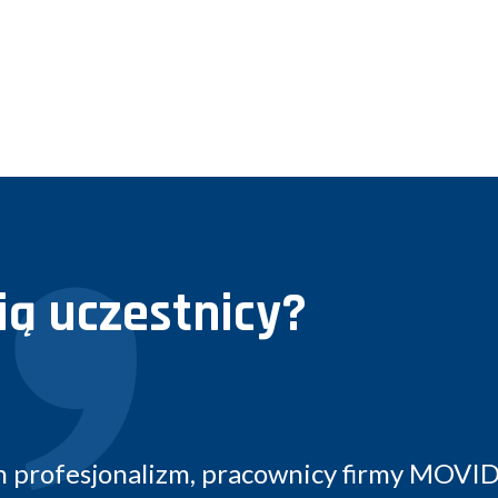
ą uczestnicy?
ygotowanie konferencji, bieżące informow