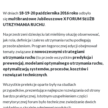
W dniach
18-19-20 października 2016 roku
odbyło
się
multibranżowe Jubileuszowe X FORUM SŁUŻB
UTRZYMANIA RUCHU
.
Na przestrzeni dziesięciu lat mieliśmy okazję obserwować,
jak rola, definicja i zakres utrzymania ruchu podlegają
przeobrażeniom. Program tegorocznej edycji obejmował
tematy związane
z nowoczesnymi strategiami
utrzymania ruchu
(to przede wszystkim
predykcja i
prewencja), modelami optymalnego utrzymania ruchu,
optymalizacją systemów, procesów, kosztów i
rozwiązań technicznych
.
Wszystkie prelekcje oparte były na studiach
przypadków, prezentujące najlepsze rozwiązania od strony
bardzo praktycznej. Istotnym uzupełnieniem części
merytorycznej forum było techniczne zwiedzanie dwóch
zakładów o skrajnie odmiennej produkcji: