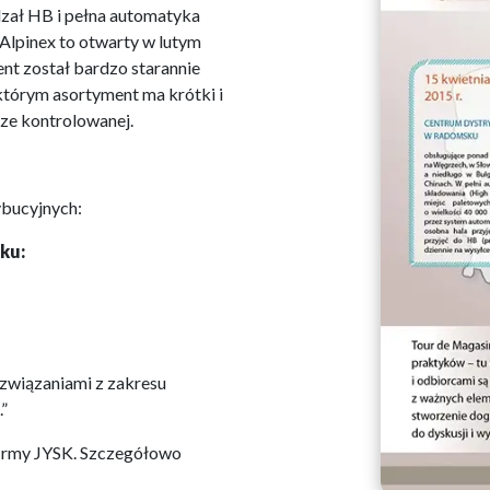
zał HB i pełna automatyka
lpinex to otwarty w lutym
nt został bardzo starannie
którym asortyment ma krótki i
ze kontrolowanej.
ybucyjnych:
ku:
związaniami z zakresu
”
firmy JYSK. Szczegółowo