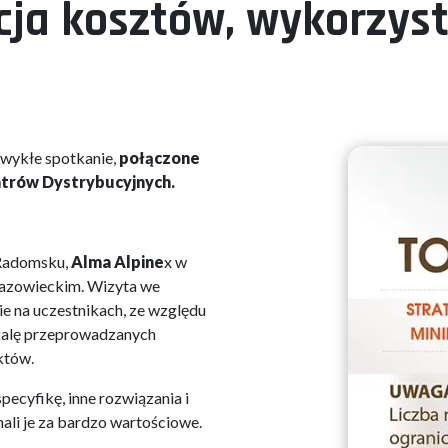
cja kosztów, wykorzys
zwykłe spotkanie,
połączone
trów Dystrybucyjnych.
adomsku,
Alma Alpine
x w
azowieckim. Wizyta we
ie na uczestnikach, ze względu
kalę przeprowadzanych
któw.
ecyfikę, inne rozwiązania i
ali je za bardzo wartościowe.