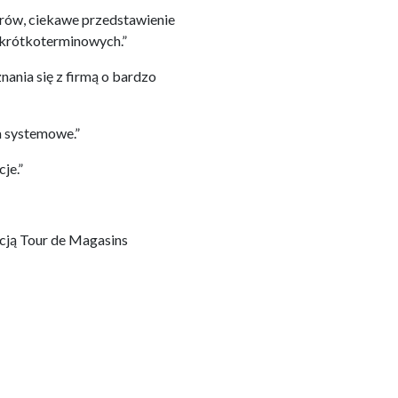
arów, ciekawe przedstawienie
krótkoterminowych.”
ania się z firmą o bardzo
a systemowe.”
je.”
cją Tour de Magasins