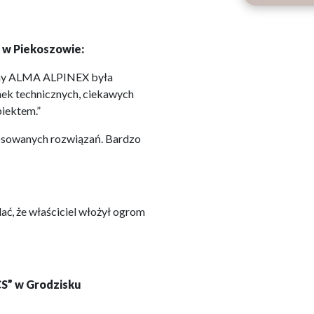
 w Piekoszowie:
irmy ALMA ALPINEX była
nek technicznych, ciekawych
biektem.”
osowanych rozwiązań. Bardzo
ć, że właściciel włożył ogrom
S” w Grodzisku