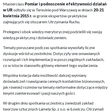
Masterclass
Pomiar i podnoszenie efektywności działań
w UR
odbyło się w Teresinie pod Warszawą w dniach
20-21
kwietnia 2015 r.
w gronie ekspertów-praktyków
zajmujących się obszarem Utrzymania Ruchu.
Prelegenci obok wiedzy merytorycznej podzielili się swoją
wiedzą praktyczną i doświadczeniem.
Tematy poruszane podczas spotkania wywołały liczne
dyskusje wśród uczestników. Dotyczyły one omawianych
rozwiązań i ich implementacji w poszczególnych zakładach,
co w istocie stanowiło główny element tego wydarzenia.
Wspólna kolacja dała możliwość dalszej wymiany
doświadczeń i nawiązania cennych kontaktów biznesowych,
jak również rozmów na tematy nieformalne dotyczące między
innymi zainteresowań i pasji naszych gości.
W drugim dniu spotkania uczestnicy zwiedzali zakład
tworzyw sztucznych Lamela Sp. z o.o. w Łowiczu. Otrzymali