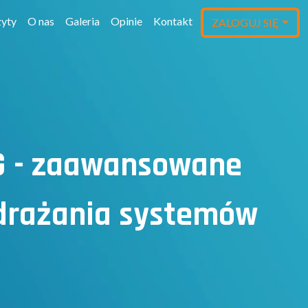
yty
O nas
Galeria
Opinie
Kontakt
ZALOGUJ SIĘ
G - zaawansowane
wdrażania systemów