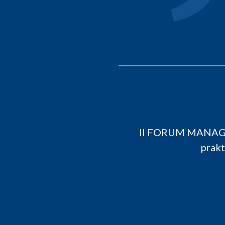
jące, praktyczne, inspirujące.
erownik Zapewnienia Jakości
 Tobacco Polska Manufacturing S.A.
 branży FMCG - zaawansowane zarządzanie jak
ty wdrażania systemów zapewnienia jakości
ietnia 2015 - 17 kwietnia 2015