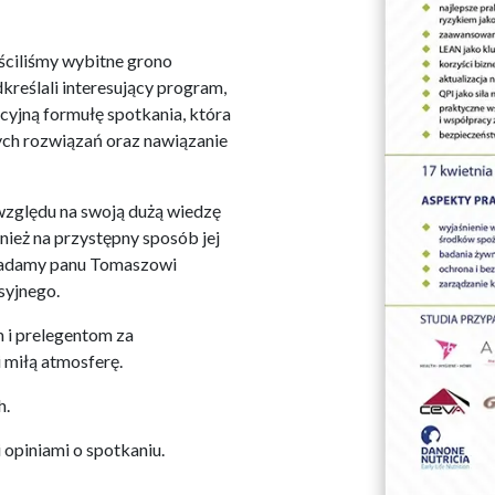
ściliśmy wybitne grono
kreślali interesujący program,
cyjną formułę spotkania, która
ch rozwiązań oraz nawiązanie
e względu na swoją dużą wiedzę
nież na przystępny sposób jej
ładamy panu Tomaszowi
syjnego.
 i prelegentom za
 miłą atmosferę.
h.
opiniami o spotkaniu.