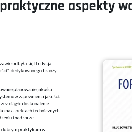
, praktyczne aspekty 
awie odbyła się II edycja
ości” dedykowanego branży
wane planowanie jakości
ystemów zapewnienia jakości.
zez ciągłe doskonalenie
lko na aspektach technicznych
zeniu i nadzorze.
ny dobrym praktykom w