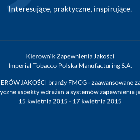
Spotkanie uważam za bardzo pr
daje unikalną możliwość porów
Może to być począt
Reg
Avon O
ością,
II FORUM MANAGERÓW JAKOŚCI br
praktyczne aspekty 
15 kwiet