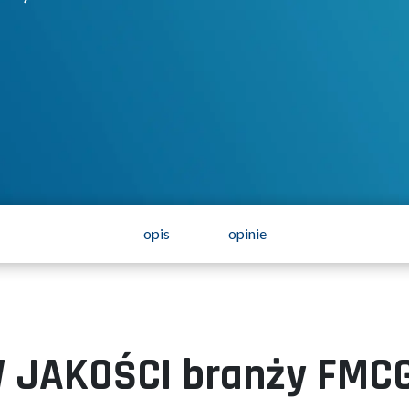
opis
opinie
 JAKOŚCI branży FMC