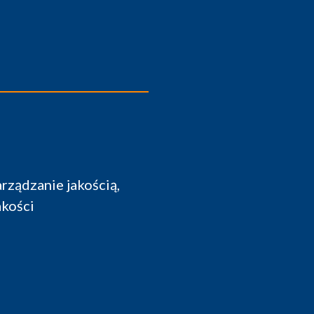
zydatne. Dyskusja z ekspertami z różnych
nania rozwiązań jakościowych i organizacy
kiem implementacji dobrych praktyk.
ionalny Inżynier Jakości
perations Polska Sp. z o.o.
anży FMCG - zaawansowane zarządzanie jakoś
wdrażania systemów zapewnienia jakości
nia 2015 - 17 kwietnia 2015