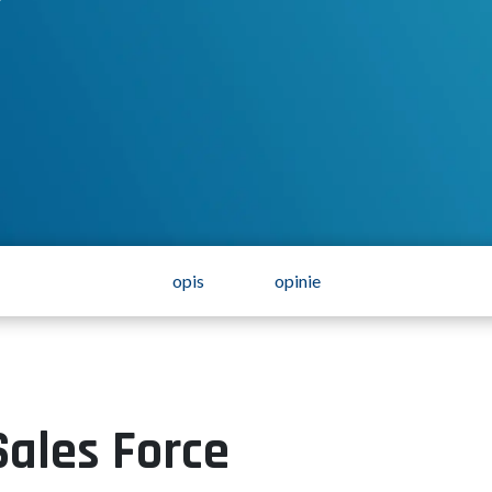
opis
opinie
ales Force