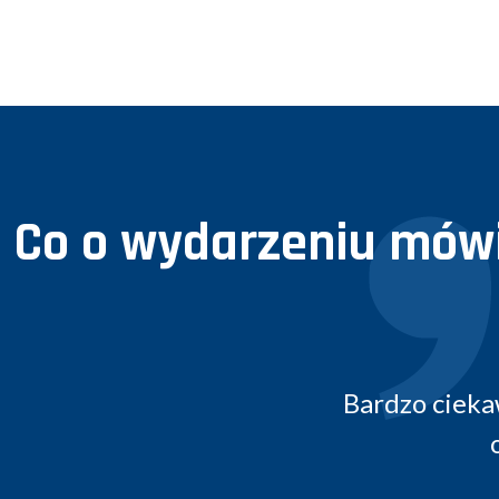
Co o wydarzeniu mówi
awe wykłady prowadzone przez praktyków
otrzymaliśmy prawdziwe przykłady z rynk