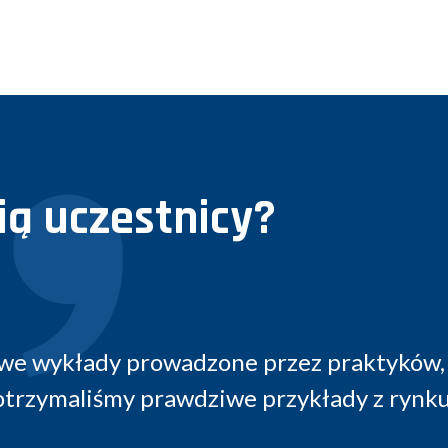
ą uczestnicy?
, dzięki czemu
Ciekawe seminarium i
u.
możliwości sprzeda
wym