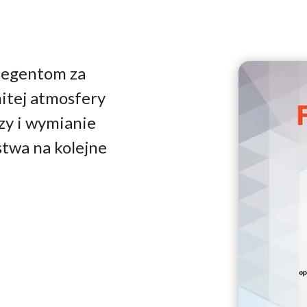
legentom za
itej atmosfery
zy i wymianie
twa na kolejne