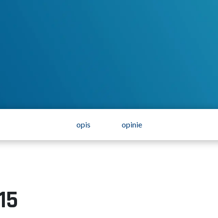
opis
opinie
15