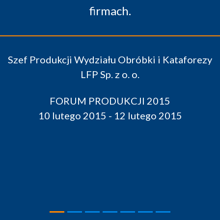
ataforezy
15