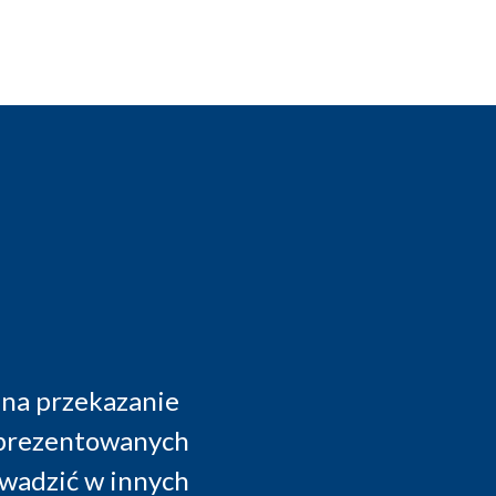
 bardzo dobrze zorganizowana. Możliwość 
rientowania się, jak wygląda praca i konkr
zakładach.