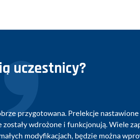
ą uczestnicy?
stawione na przekazanie
Konferencja
. Wiele zaprezentowanych
branż i zo
ożna wprowadzić w innych