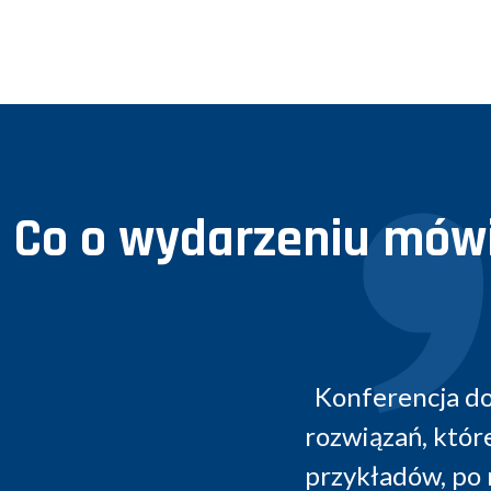
Co o wydarzeniu mówi
rencja dobrze przygotowana. Prelekcje na
zań, które zostały wdrożone i funkcjonują
adów, po małych modyfikacjach, będzie m