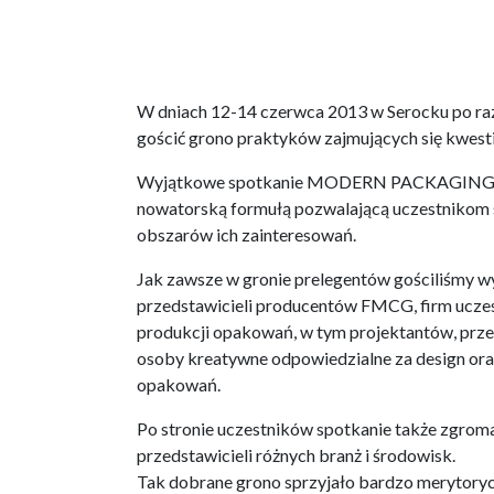
W dniach 12-14 czerwca 2013 w Serocku po raz
gościć grono praktyków zajmujących się kwes
Wyjątkowe spotkanie MODERN PACKAGING c
nowatorską formułą pozwalającą uczestnikom 
obszarów ich zainteresowań.
Jak zawsze w gronie prelegentów gościliśmy w
przedstawicieli producentów FMCG, firm ucze
produkcji opakowań, w tym projektantów, przed
osoby kreatywne odpowiedzialne za design ora
opakowań.
Po stronie uczestników spotkanie także zgroma
przedstawicieli różnych branż i środowisk.
Tak dobrane grono sprzyjało bardzo merytory