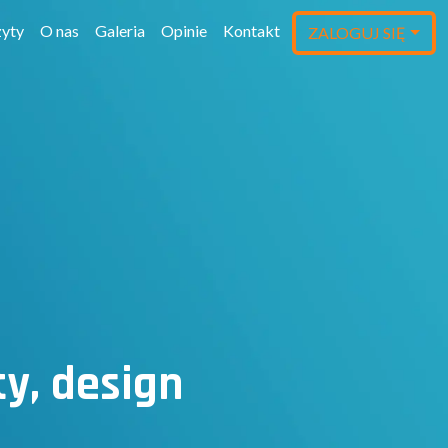
yty
O nas
Galeria
Opinie
Kontakt
ZALOGUJ SIĘ
y, design