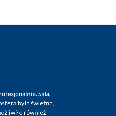
 wykład Panów z Philips, dużo praktyczny
wykład pana Piotra Wiącka.