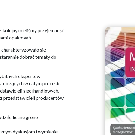
 kolejny mieliśmy przyjemność
tiami opakowań.
harakteryzowało się
starannie dobrać tematy do
ybitnych ekspertów –
stniczących w całym procesie
stawicieli sieci handlowych,
z przedstawicieli producentów
dziło liczne grono
cznym dyskusjom i wymianie