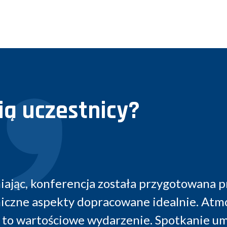
ą uczestnicy?
a profesjonalnie. Sala,
Bardzo ciekawy
 Atmosfera była świetna,
ie umożliwiło również