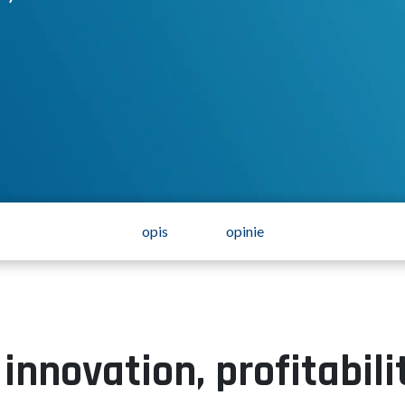
opis
opinie
novation, profitabilit