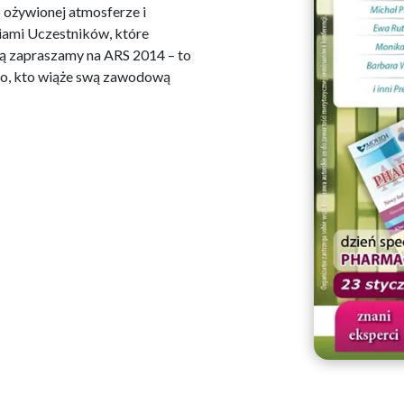
 ożywionej atmosferze i
niami Uczestników, które
ią zapraszamy na ARS 2014 – to
go, kto wiąże swą zawodową