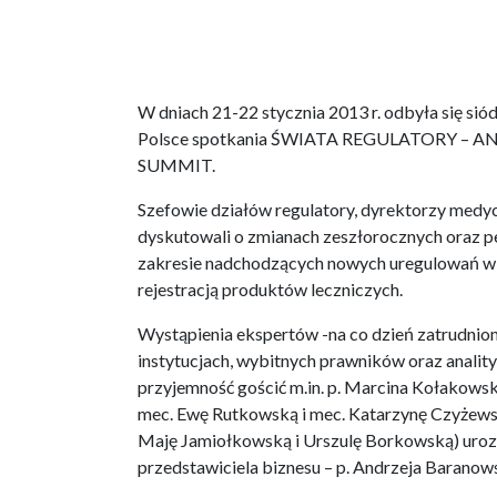
W dniach 21-22 stycznia 2013 r. odbyła się sió
Polsce spotkania ŚWIATA REGULATORY – 
SUMMIT.
Szefowie działów regulatory, dyrektorzy medyc
dyskutowali o zmianach zeszłorocznych oraz 
zakresie nadchodzących nowych uregulowań w
rejestracją produktów leczniczych.
Wystąpienia ekspertów -na co dzień zatrudnio
instytucjach, wybitnych prawników oraz analit
przyjemność gościć m.in. p. Marcina Kołakowski
mec. Ewę Rutkowską i mec. Katarzynę Czyżewską
Maję Jamiołkowską i Urszulę Borkowską) uroz
przedstawiciela biznesu – p. Andrzeja Baranow