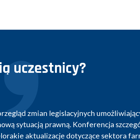
ą uczestnicy?
umożliwiający w sposób ogólny
Ci
encja szczególnie przydatna ze
prelege
ce sektora farmaceutycznego