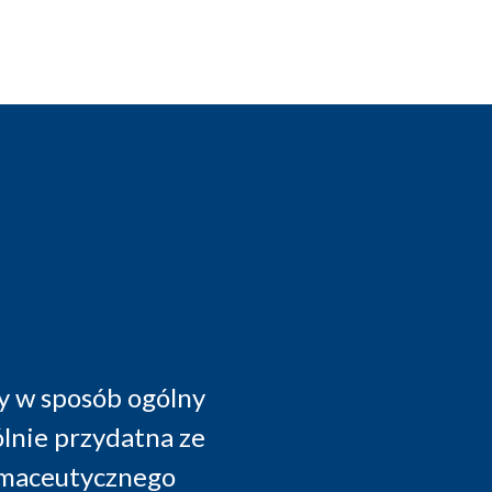
ekawe tematy, interesujący wykładowcy. M
ntowi- bardzo użyteczne. Przewidywalne m