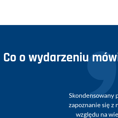
Co o wydarzeniu mówi
densowany przegląd zmian legislacyjnych 
znanie się z nową sytuacją prawną. Konfer
ględu na wielorakie aktualizacje dotyczą