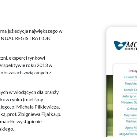
dma już edycja największego w
ANNUAL REGISTRATION
zni, eksperci rynkowi
perspektywie roku 2013 w
 obszarach związanych z
nych w wiodących dla branży
yków rynku (mieliśmy
ego, p. Michała Pilkiewicza,
, prof. Zbigniewa Fijałka, p.
maiciło wystąpienie
skiego.