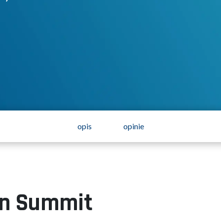
opis
opinie
ion Summit