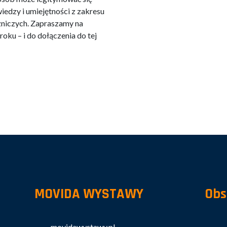
edzy i umiejętności z zakresu
zniczych. Zapraszamy na
oku – i do dołączenia do tej
MOVIDA WYSTAWY
Obs
movidawystawy.pl