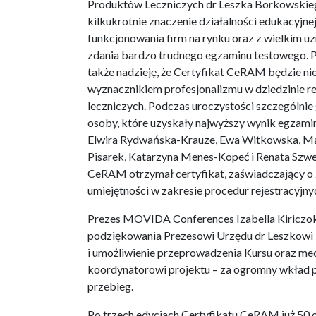
Produktów Leczniczych dr Leszka Borkowskiego
kilkukrotnie znaczenie działalności edukacyjn
funkcjonowania firm na rynku oraz z wielkim u
zdania bardzo trudnego egzaminu testowego. 
także nadzieję, że Certyfikat CeRAM będzie n
wyznacznikiem profesjonalizmu w dziedzinie re
leczniczych. Podczas uroczystości szczególnie
osoby, które uzyskały najwyższy wynik egzaminu
Elwira Rydwańska-Krauze, Ewa Witkowska, Mar
Pisarek, Katarzyna Menes-Kopeć i Renata Szwe
CeRAM otrzymał certyfikat, zaświadczający o 
umiejętności w zakresie procedur rejestracyjny
Prezes MOVIDA Conferences Izabella Kiriczok 
podziękowania Prezesowi Urzędu dr Leszkowi
i umożliwienie przeprowadzenia Kursu oraz me
koordynatorowi projektu – za ogromny wkład p
przebieg.
Po trzech edycjach Certyfikatu CeRAM już 50 