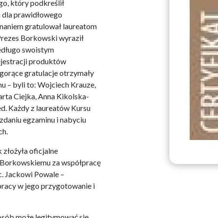
, który podkreślił
ej dla prawidłowego
znaniem gratulował laureatom
Prezes Borkowski wyraził
iedługo swoistym
jestracji produktów
 gorące gratulacje otrzymały
 – byli to: Wojciech Krauze,
ta Ciejka, Anna Kikolska-
d. Każdy z laureatów Kursu
zdaniu egzaminu i nabyciu
ch.
złożyła oficjalne
 Borkowskiemu za współpracę
c. Jackowi Powale –
racy w jego przygotowanie i
osób może legitymować się