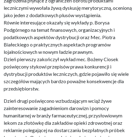
zagrożenia płynące z ograniczeń obrotu produktami
leczniczymi wywołała żywą dyskusję merytoryczną, ocenioną
jako jeden z dodatkowych plusów wystąpienia.
Równie interesujące okazały się wykłady p. Borysa
Podgórnego na temat finansowych, organizacyjnych i
podatkowych aspektów dystrybucji oraz Mec. Piotra
Białeckiego o praktycznych aspektach programów
lojalnościowych w nowym ładzie prawnym.
Dzień pierwszy zakończył wykład mec. Bożeny Ciosek
poświęcony stykowi przepisów prawa konkurencji i
dystrybucji produktów leczniczych, gdzie pojawiło się wiele
szczegółów mających bardzo poważne konsekwencje dla
przedsiębiorstw.
Dzień drugi poświęcono wzbudzającym wciąż żywe
zainteresowanie zagadnieniom darowizn i pomocy
humanitarnej w branży farmaceutycznej, przysłowiowym
lekom za złotówkę dla zakładów opieki zdrowotnej oraz
reklamie polegającej na dostarczaniu bezpłatnych próbek