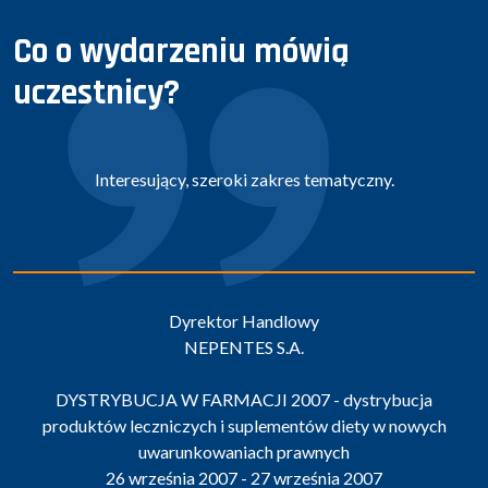
Co o wydarzeniu mówią
uczestnicy?
sujący, szeroki zakres tematyczny.
Aktualne problemy w
Dyrektor Handlowy
NEPENTES S.A.
D
Abbott L
JA W FARMACJI 2007 - dystrybucja
czniczych i suplementów diety w nowych
DYSTRYBUCJA 
uwarunkowaniach prawnych
produktów leczni
rześnia 2007 - 27 września 2007
uwa