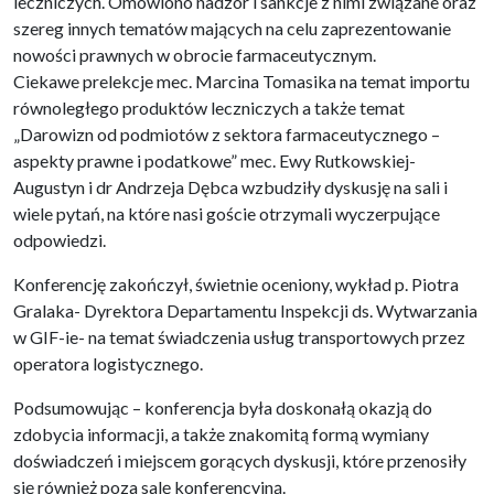
leczniczych. Omówiono nadzór i sankcje z nimi związane oraz
szereg innych tematów mających na celu zaprezentowanie
nowości prawnych w obrocie farmaceutycznym.
Ciekawe prelekcje mec. Marcina Tomasika na temat importu
równoległego produktów leczniczych a także temat
„Darowizn od podmiotów z sektora farmaceutycznego –
aspekty prawne i podatkowe” mec. Ewy Rutkowskiej-
Augustyn i dr Andrzeja Dębca wzbudziły dyskusję na sali i
wiele pytań, na które nasi goście otrzymali wyczerpujące
odpowiedzi.
Konferencję zakończył, świetnie oceniony, wykład p. Piotra
Gralaka- Dyrektora Departamentu Inspekcji ds. Wytwarzania
w GIF-ie- na temat świadczenia usług transportowych przez
operatora logistycznego.
Podsumowując – konferencja była doskonałą okazją do
zdobycia informacji, a także znakomitą formą wymiany
doświadczeń i miejscem gorących dyskusji, które przenosiły
się również poza salę konferencyjną.